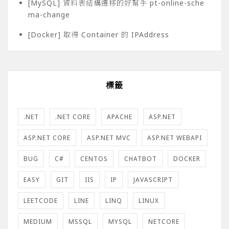
[MySQL] 資料表結構遷移的好幫手 pt-online-sche
ma-change
[Docker] 取得 Container 的 IPAddress
標籤
.NET
.NET CORE
APACHE
ASP.NET
ASP.NET CORE
ASP.NET MVC
ASP.NET WEBAPI
BUG
C#
CENTOS
CHATBOT
DOCKER
EASY
GIT
IIS
IP
JAVASCRIPT
LEETCODE
LINE
LINQ
LINUX
MEDIUM
MSSQL
MYSQL
NETCORE