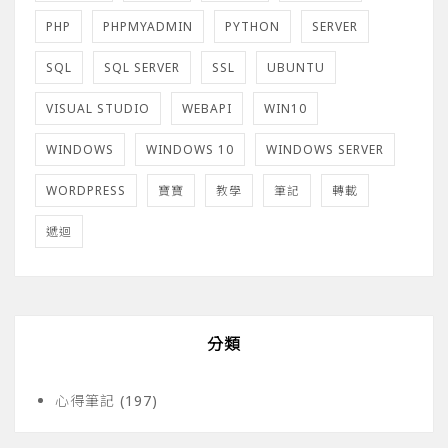
PHP
PHPMYADMIN
PYTHON
SERVER
SQL
SQL SERVER
SSL
UBUNTU
VISUAL STUDIO
WEBAPI
WIN10
WINDOWS
WINDOWS 10
WINDOWS SERVER
WORDPRESS
寶寶
教學
筆記
轉載
遞迴
分類
心得筆記
(197)