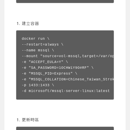
建立容器
docker run \

--restart=always \

--name mssql \

--mount "source=vol-mssql,target=/var/opt/mssql
-e "ACCEPT_EULA=Y" \

-e "SA_PASSWORD=1OCHWiY9O#RF" \

-e "MSSQL_PID=Express" \

-e "MSSQL_COLLATION=Chinese_Taiwan_Stroke_CI_AS
-p 1433:1433 \

-d microsoft/mssql-server-linux:latest
更新時區