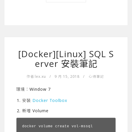
[Docker][Linux] SQL S
erver 安裝筆記
作者
lex.xu
/
9 月 15, 2018
/
心得筆記
環境：Window 7
安裝
Docker Toolbox
新增 Volume
docker volume create vol-mssql