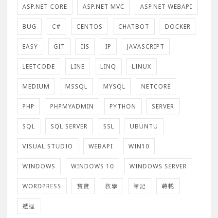
ASP.NET CORE
ASP.NET MVC
ASP.NET WEBAPI
BUG
C#
CENTOS
CHATBOT
DOCKER
EASY
GIT
IIS
IP
JAVASCRIPT
LEETCODE
LINE
LINQ
LINUX
MEDIUM
MSSQL
MYSQL
NETCORE
PHP
PHPMYADMIN
PYTHON
SERVER
SQL
SQL SERVER
SSL
UBUNTU
VISUAL STUDIO
WEBAPI
WIN10
WINDOWS
WINDOWS 10
WINDOWS SERVER
WORDPRESS
寶寶
教學
筆記
轉載
遞迴