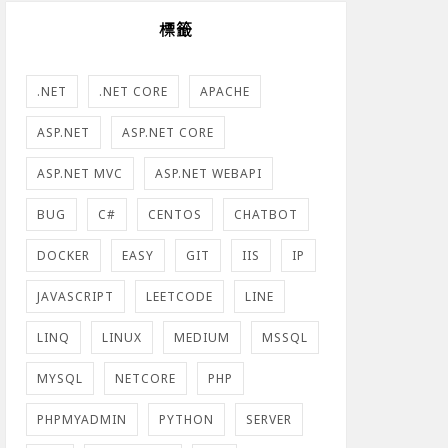
標籤
.NET
.NET CORE
APACHE
ASP.NET
ASP.NET CORE
ASP.NET MVC
ASP.NET WEBAPI
BUG
C#
CENTOS
CHATBOT
DOCKER
EASY
GIT
IIS
IP
JAVASCRIPT
LEETCODE
LINE
LINQ
LINUX
MEDIUM
MSSQL
MYSQL
NETCORE
PHP
PHPMYADMIN
PYTHON
SERVER