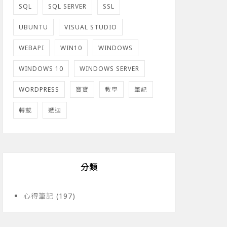
SQL
SQL SERVER
SSL
UBUNTU
VISUAL STUDIO
WEBAPI
WIN10
WINDOWS
WINDOWS 10
WINDOWS SERVER
WORDPRESS
寶寶
教學
筆記
轉載
遞迴
分類
心得筆記
(197)