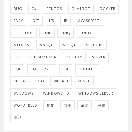
BUG
C#
CENTOS
CHATBOT
DOCKER
EASY
GIT
IIS
IP
JAVASCRIPT
LEETCODE
LINE
LINQ
LINUX
MEDIUM
MSSQL
MYSQL
NETCORE
PHP
PHPMYADMIN
PYTHON
SERVER
SQL
SQL SERVER
SSL
UBUNTU
VISUAL STUDIO
WEBAPI
WIN10
WINDOWS
WINDOWS 10
WINDOWS SERVER
WORDPRESS
寶寶
教學
筆記
轉載
遞迴