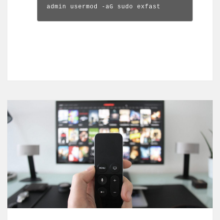
admin usermod -aG sudo exfast