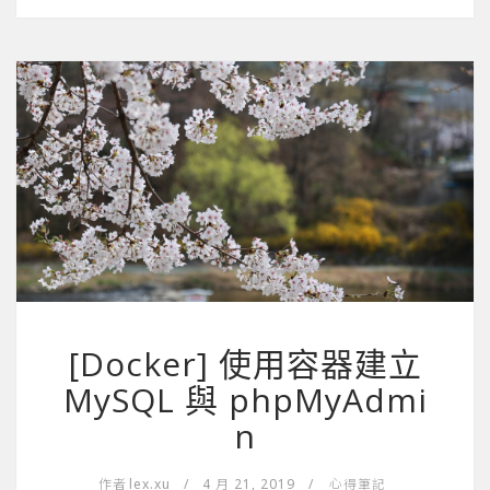
[Docker] 使用容器建立
MySQL 與 phpMyAdmi
n
作者
lex.xu
/
4 月 21, 2019
/
心得筆記