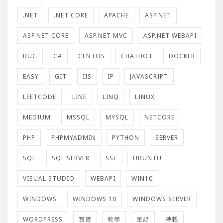
.NET
.NET CORE
APACHE
ASP.NET
ASP.NET CORE
ASP.NET MVC
ASP.NET WEBAPI
BUG
C#
CENTOS
CHATBOT
DOCKER
EASY
GIT
IIS
IP
JAVASCRIPT
LEETCODE
LINE
LINQ
LINUX
MEDIUM
MSSQL
MYSQL
NETCORE
PHP
PHPMYADMIN
PYTHON
SERVER
SQL
SQL SERVER
SSL
UBUNTU
VISUAL STUDIO
WEBAPI
WIN10
WINDOWS
WINDOWS 10
WINDOWS SERVER
WORDPRESS
寶寶
教學
筆記
轉載