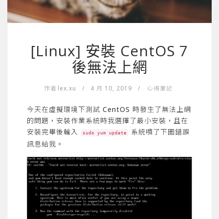
[Linux] 安裝 CentOS 7
後無法上網
作者
lex.xu
/
4 月 10, 2019
/
心得筆記
今天在虛擬環境下測試 CentOS 時發生了無法上網
的問題，安裝作業系統時我選擇了最小安裝，且在
安裝完畢後輸入
系統噴了下圖錯誤
sudo yum update
訊息給我。