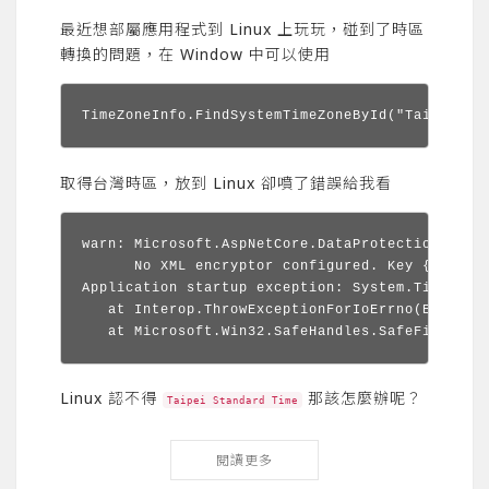
最近想部屬應用程式到 Linux 上玩玩，碰到了時區
轉換的問題，在 Window 中可以使用
TimeZoneInfo.FindSystemTimeZoneById("Taipei St
取得台灣時區，放到 Linux 卻噴了錯誤給我看
warn: Microsoft.AspNetCore.DataProtection.KeyMa
      No XML encryptor configured. Key {1e7284
Application startup exception: System.TimeZone
   at Interop.ThrowExceptionForIoErrno(ErrorInf
   at Microsoft.Win32.SafeHandles.SafeFileHand
Linux 認不得
那該怎麼辦呢？
Taipei Standard Time
閱讀更多