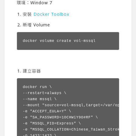
環境：Window 7
安裝
Docker Toolbox
新增 Volume
docker volume create vol-mssql
建立容器
docker run \

--restart=always \

--name mssql \

--mount "source=vol-mssql,target=/var/opt/mssql
-e "ACCEPT_EULA=Y" \

-e "SA_PASSWORD=1OCHWiY9O#RF" \

-e "MSSQL_PID=Express" \

-e "MSSQL_COLLATION=Chinese_Taiwan_Stroke_CI_AS
-p 1433:1433 \
