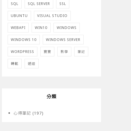
SQL
SQL SERVER
SSL
UBUNTU
VISUAL STUDIO
WEBAPI
WIN10
WINDOWS
WINDOWS 10
WINDOWS SERVER
WORDPRESS
寶寶
教學
筆記
轉載
遞迴
分類
心得筆記
(197)