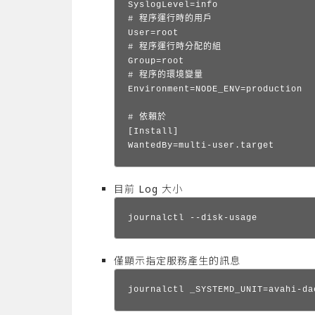
SyslogLevel=info

# 程序運行時的用戶

User=root

# 程序運行時分配的組

Group=root

# 程序的環境變量

Environment=NODE_ENV=production

# 依賴於

[Install]

WantedBy=multi-user.target
目前 Log 大小
journalctl --disk-usage
僅顯示指定服務產生的訊息
journalctl _SYSTEMD_UNIT=avahi-da