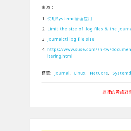
來源：
使用Systemd管理应用
Limit the size of .log files & the journ
journalctl log file size
https://www.suse.com/zh-tw/documenta
ltering.html
標籤:
journal
,
Linux
,
NetCore
,
System
這裡的資訊對