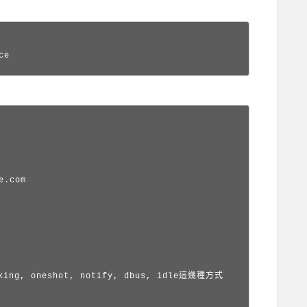
ce
.com

g, oneshot, notify, dbus, idle這幾種方式
