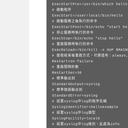
ExecStartPre=/usr/bin/which hello

# 啟動程序

ExecStart=/user/local/bin/hello

# 啟動服務之後執行的命令

ExecStartPost=/bin/echo "start he
# 停止服務時執行的命令

ExecStop=/bin/echo "stop hello"

# 重啟服務時執行的命令

ExecReload=/bin/kill -s HUP $MAINP
# 進程結束後重啟方式，可選值有：always, on-su
Restart=on-failure

# 重啟間隔秒數

RestartSec=30

# 標準輸出到

StandardOutput=syslog

# 標準錯誤輸出到

StandardError=syslog

# 設置syslog中log的程序名稱

SyslogIdentifier=helloexample

# 設置syslog中log類型

SyslogFacility=local0

# 設置syslog中log級別，此處為info
