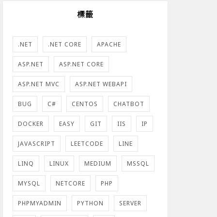
標籤
.NET
.NET CORE
APACHE
ASP.NET
ASP.NET CORE
ASP.NET MVC
ASP.NET WEBAPI
BUG
C#
CENTOS
CHATBOT
DOCKER
EASY
GIT
IIS
IP
JAVASCRIPT
LEETCODE
LINE
LINQ
LINUX
MEDIUM
MSSQL
MYSQL
NETCORE
PHP
PHPMYADMIN
PYTHON
SERVER