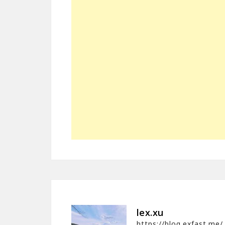
lex.xu
https://blog.exfast.me/