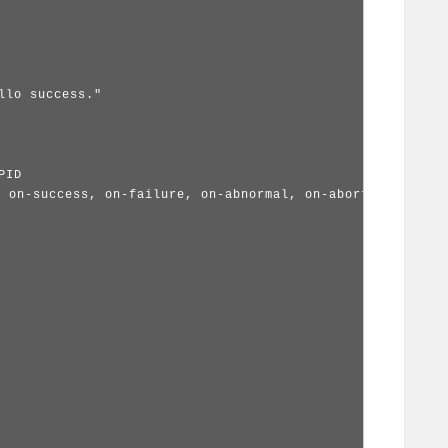
llo success."

ID

ccess, on-failure, on-abnormal, on-abort, on-watchd