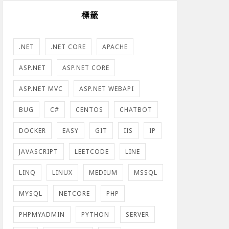
標籤
.NET
.NET CORE
APACHE
ASP.NET
ASP.NET CORE
ASP.NET MVC
ASP.NET WEBAPI
BUG
C#
CENTOS
CHATBOT
DOCKER
EASY
GIT
IIS
IP
JAVASCRIPT
LEETCODE
LINE
LINQ
LINUX
MEDIUM
MSSQL
MYSQL
NETCORE
PHP
PHPMYADMIN
PYTHON
SERVER