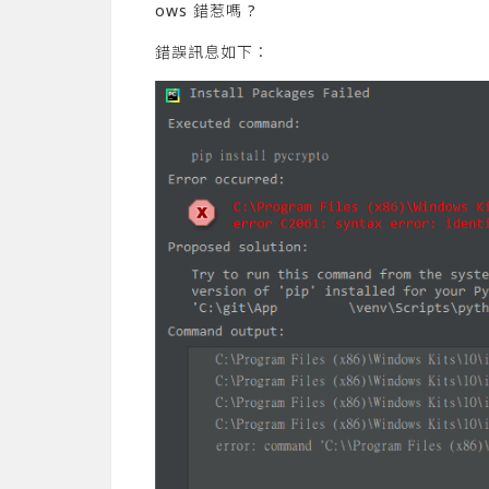
ows 錯惹嗎 ?
錯誤訊息如下：