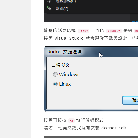
這邊的話要選擇
上面的
是給
Linux
Windows
D
接著 Visual Studio 就會幫你下載與設定一
接著直接按
執行偵錯模式
F5
噹噹… 他竟然說我沒有安裝 dotnet sdk