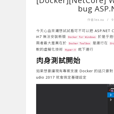
[Docker][NetCore]
bug ASP
作者
lex.xu
/
9
今天心血來潮想試試看可不可以把 ASP.NET Co
in7 無法安裝新版
於是乎抱
Docker for Windows
兩者最大差異在於
是運行在
Docker Toolbox
Or
軟的虛擬化技術
底下運行
Hyper-V
肉身測試開始
如果想要讓現有專案支援 Docker 的話只要
udio 2017 就會搞定基礎設定