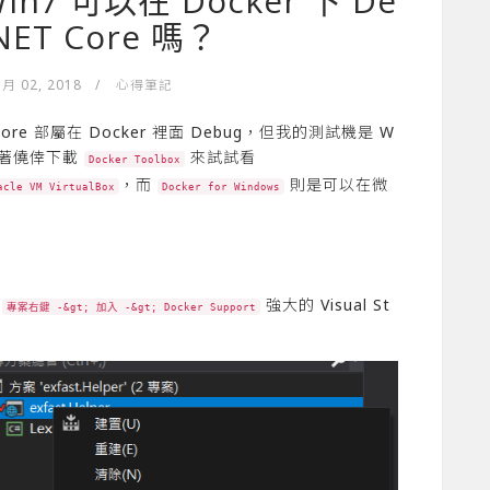
 Win7 可以在 Docker 下 De
.NET Core 嗎？
 月 02, 2018
/
心得筆記
re 部屬在 Docker 裡面 Debug，但我的測試機是 W
著僥倖下載
來試試看
Docker Toolbox
，而
則是可以在微
acle VM VirtualBox
Docker for Windows
對
強大的 Visual St
專案右鍵 -&gt; 加入 -&gt; Docker Support