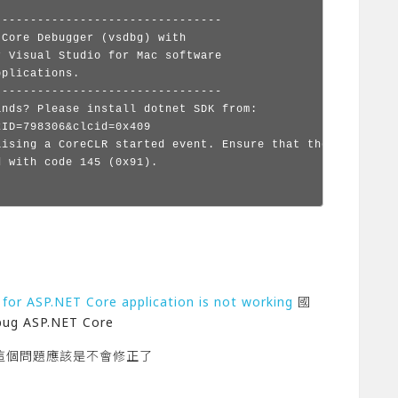
-------------------------------

Core Debugger (vsdbg) with

 Visual Studio for Mac software

plications.

-------------------------------

nds? Please install dotnet SDK from:

ID=798306&clcid=0x409

aising a CoreCLR started event. Ensure that the target pr
 with code 145 (0x91).

for ASP.NET Core application is not working
國
 ASP.NET Core
來這個問題應該是不會修正了