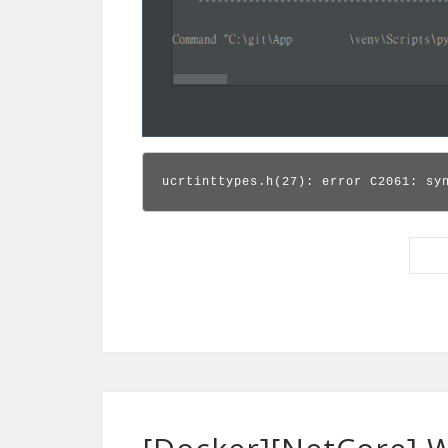
ucrtinttypes.h(27): error C2061: sy