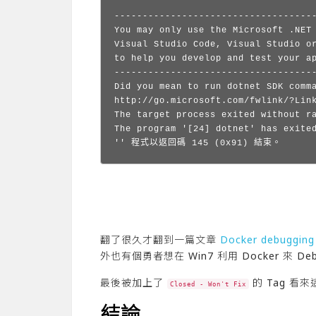
------------------------------------
You may only use the Microsoft .NET 
Visual Studio Code, Visual Studio or
to help you develop and test your ap
------------------------------------
Did you mean to run dotnet SDK comma
http://go.microsoft.com/fwlink/?Link
The target process exited without r
The program '[24] dotnet' has exited
'' 程式以返回碼 145 (0x91) 結束。
翻了很久才翻到一篇文章
Docker debugging 
外也有個勇者想在 Win7 利用 Docker 來 Debug
最後被加上了
的 Tag 看
Closed - Won't Fix
結論