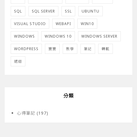
SQL
SQL SERVER
SSL
UBUNTU
VISUAL STUDIO
WEBAPI
WIN10
WINDOWS
WINDOWS 10
WINDOWS SERVER
WORDPRESS
寶寶
教學
筆記
轉載
遞迴
分類
心得筆記
(197)