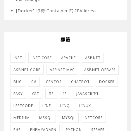
[Docker] 取得 Container 的 IPAddress
標籤
.NET
.NET CORE
APACHE
ASP.NET
ASP.NET CORE
ASP.NET MVC
ASP.NET WEBAPI
BUG
C#
CENTOS
CHATBOT
DOCKER
EASY
GIT
IIS
IP
JAVASCRIPT
LEETCODE
LINE
LINQ
LINUX
MEDIUM
MSSQL
MYSQL
NETCORE
PHP
PHPMYADMIN
PYTHON
SERVER