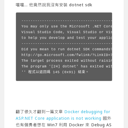
噹噹… 他竟然說我沒有安裝 dotnet sdk
-----------------------------------------------
You may only use the Microsoft .NET Core Debugg
Visual Studio Code, Visual Studio or Visual Stu
to help you develop and test your applications.
-----------------------------------------------
Did you mean to run dotnet SDK commands? Please
http://go.microsoft.com/fwlink/?LinkID=798306&c
The target process exited without raising a Co
The program '[24] dotnet' has exited with code 
'' 程式以返回碼 145 (0x91) 結束。
翻了很久才翻到一篇文章
Docker debugging for
ASP.NET Core application is not working
國外
也有個勇者想在 Win7 利用 Docker 來 Debug AS