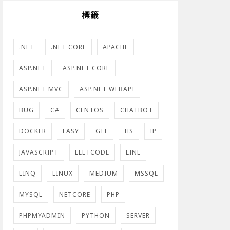
標籤
.NET
.NET CORE
APACHE
ASP.NET
ASP.NET CORE
ASP.NET MVC
ASP.NET WEBAPI
BUG
C#
CENTOS
CHATBOT
DOCKER
EASY
GIT
IIS
IP
JAVASCRIPT
LEETCODE
LINE
LINQ
LINUX
MEDIUM
MSSQL
MYSQL
NETCORE
PHP
PHPMYADMIN
PYTHON
SERVER