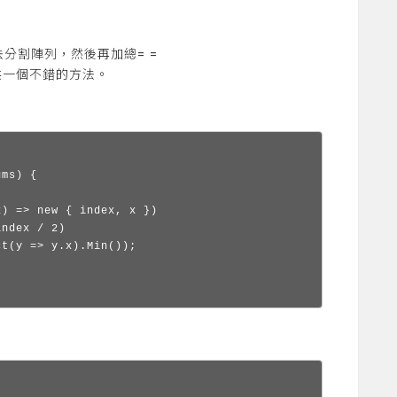
法分割陣列，然後再加總= =
供一個不錯的方法。
ms) {

) => new { index, x })

ndex / 2)

t(y => y.x).Min());
