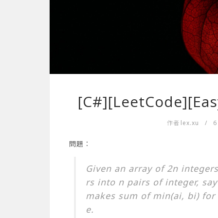
[C#][LeetCode][Easy
作者
lex.xu
/
6
問題：
Given an array of 2n integers
rs into n pairs of integer, say
makes sum of min(ai, bi) for 
e.