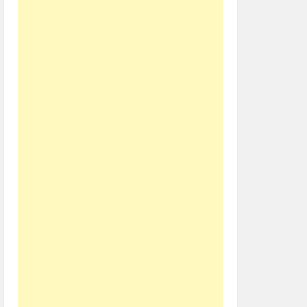
"..",".---","-.-",".-..","--","-.","---",".--.","--.-","