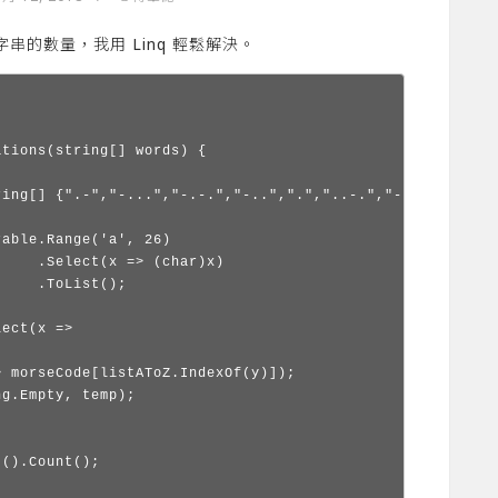
的數量，我用 Linq 輕鬆解決。
tions(string[] words) {

ring[] {".-","-...","-.-.","-..",".","..-.","--.","....",
able.Range('a', 26)

    .Select(x => (char)x)

    .ToList();

ect(x => 

 morseCode[listAToZ.IndexOf(y)]);            

g.Empty, temp);

().Count();
