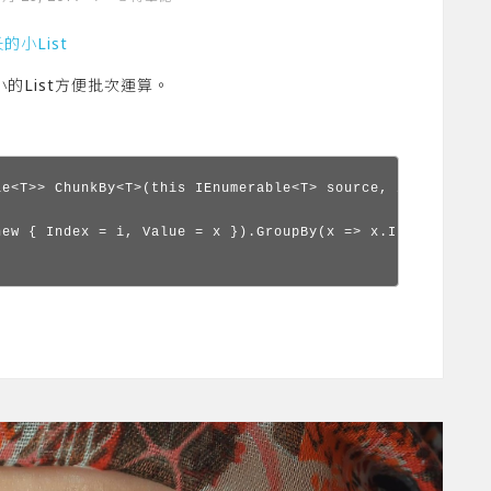
的小List
的List方便批次運算。
e<T>> ChunkBy<T>(this IEnumerable<T> source, int chunkSi
new { Index = i, Value = x }).GroupBy(x => x.Index / chun