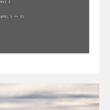
ms) {

gth; i += 2)
