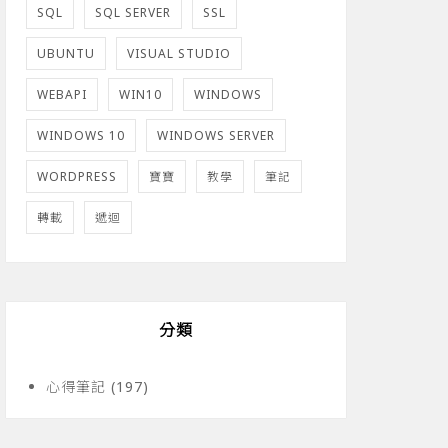
SQL
SQL SERVER
SSL
UBUNTU
VISUAL STUDIO
WEBAPI
WIN10
WINDOWS
WINDOWS 10
WINDOWS SERVER
WORDPRESS
寶寶
教學
筆記
轉載
遞迴
分類
心得筆記
(197)