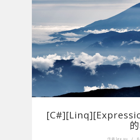
[C#][Linq][Expr
的
作者
lex.xu
/
6