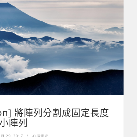
ession] 將陣列分割成固定長度
小陣列
 月 29, 2017
/
心得筆記