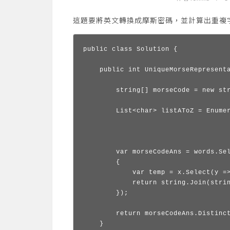
這題要將英文轉換成摩斯密碼，並計算出重複字串
public class Solution {

    public int UniqueMorseRepresenta
        string[] morseCode = new st
        List<char> listAToZ = Enumer
                                    
                                    
        var morseCodeAns = words.Sel
        {

            var temp = x.Select(y =>
            return string.Join(strin
        });

        return morseCodeAns.Distinct
    }
