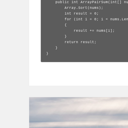
    public int ArrayPairSum(int[] nu
        Array.Sort(nums);

        int result = 0;

        for (int i = 0; i < nums.Len
        {

            result += nums[i];

        }

        return result;

    }

}