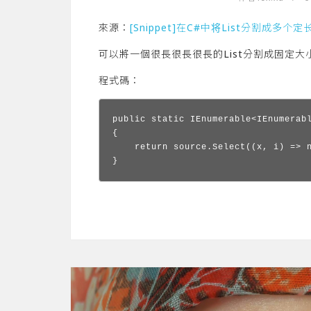
來源：
[Snippet]在C#中将List分割成多个定长
可以將一個很長很長很長的List分割成固定大小
程式碼：
public static IEnumerable<IEnumerabl
{

    return source.Select((x, i) => 
}