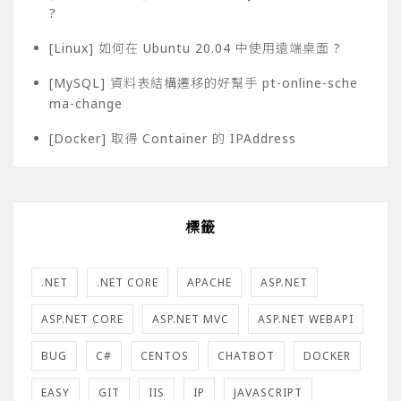
?
[Linux] 如何在 Ubuntu 20.04 中使用遠端桌面 ?
[MySQL] 資料表結構遷移的好幫手 pt-online-sche
ma-change
[Docker] 取得 Container 的 IPAddress
標籤
.NET
.NET CORE
APACHE
ASP.NET
ASP.NET CORE
ASP.NET MVC
ASP.NET WEBAPI
BUG
C#
CENTOS
CHATBOT
DOCKER
EASY
GIT
IIS
IP
JAVASCRIPT