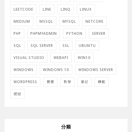
LEETCODE
LINE
LINQ
LINUX
MEDIUM
MSSQL
MYSQL
NETCORE
PHP
PHPMYADMIN
PYTHON
SERVER
SQL
SQL SERVER
SSL
UBUNTU
VISUAL STUDIO
WEBAPI
WIN10
WINDOWS
WINDOWS 10
WINDOWS SERVER
WORDPRESS
寶寶
教學
筆記
轉載
遞迴
分類