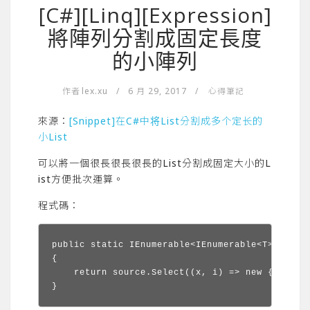
[C#][Linq][Expression]
將陣列分割成固定長度
的小陣列
作者
lex.xu
/
6 月 29, 2017
/
心得筆記
來源：
[Snippet]在C#中将List分割成多个定长的
小List
可以將一個很長很長很長的List分割成固定大小的L
ist方便批次運算。
程式碼：
public static IEnumerable<IEnumerable<T>> Chunk
{

    return source.Select((x, i) => new { Index
}