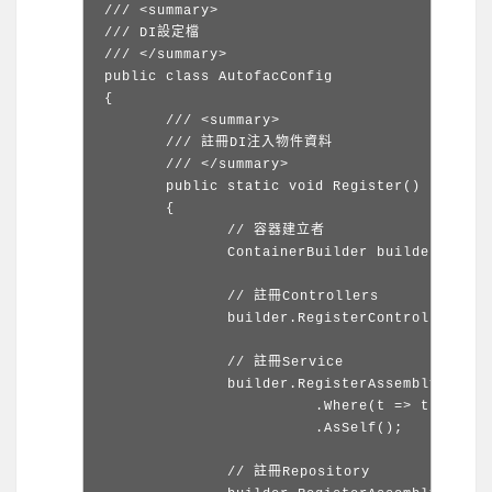
/// <summary>

/// DI設定檔

/// </summary>

public class AutofacConfig

{

	/// <summary>

	/// 註冊DI注入物件資料

	/// </summary>

	public static void Register()

	{

		// 容器建立者

		ContainerBuilder builder = new ContainerBuilder();

		// 註冊Controllers

		builder.RegisterControllers(Assembly.GetExecutingAssembly());

		// 註冊Service

		builder.RegisterAssemblyTypes(Assembly.GetExecutingAssembly())

			   .Where(t => t.Name.EndsWith("Service"))

			   .AsSelf();

		// 註冊Repository
