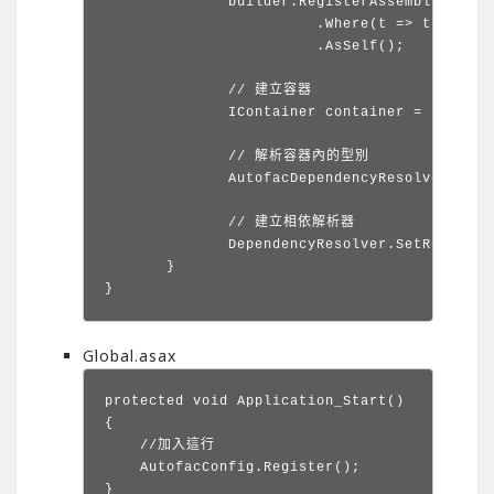
		builder.RegisterAssemblyTypes(Assembly.GetExecutingAssembly())

			   .Where(t => t.Name.EndsWith("Repository"))

			   .AsSelf();

		// 建立容器

		IContainer container = builder.Build();

		// 解析容器內的型別

		AutofacDependencyResolver resolver = new AutofacDependencyResolver(container);

		// 建立相依解析器

		DependencyResolver.SetResolver(resolver);

	}

}
Global.asax
protected void Application_Start()

{

    //加入這行

    AutofacConfig.Register();

}