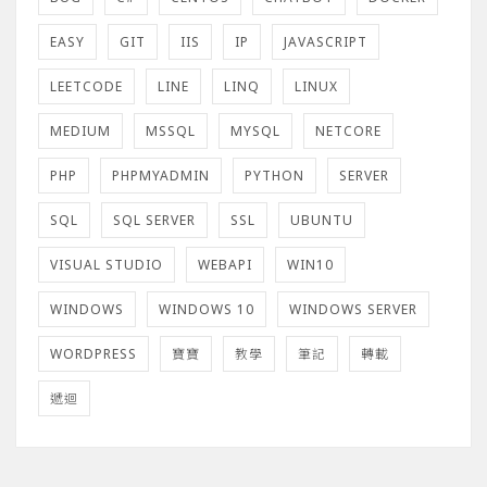
EASY
GIT
IIS
IP
JAVASCRIPT
LEETCODE
LINE
LINQ
LINUX
MEDIUM
MSSQL
MYSQL
NETCORE
PHP
PHPMYADMIN
PYTHON
SERVER
SQL
SQL SERVER
SSL
UBUNTU
VISUAL STUDIO
WEBAPI
WIN10
WINDOWS
WINDOWS 10
WINDOWS SERVER
WORDPRESS
寶寶
教學
筆記
轉載
遞迴