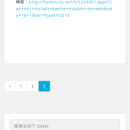
轉載：
http://forums.iis.net/t/1223421.aspx?C
an+not+install+rewrite+module+on+window
s+10+10041+build+IIS10
1
2
3