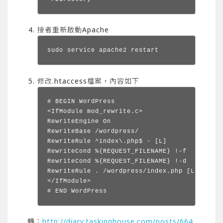
接者重新啟動Apache
sudo service apache2 restart
修改.htaccess檔案，內容如下
# BEGIN WordPress

<IfModule mod_rewrite.c>

RewriteEngine On

RewriteBase /wordpress/

RewriteRule ^index\.php$ - [L]

RewriteCond %{REQUEST_FILENAME} !-f

RewriteCond %{REQUEST_FILENAME} !-d

RewriteRule . /wordpress/index.php [L]

</IfModule>

轉：
http://diary.taskinghouse.com/posts/664