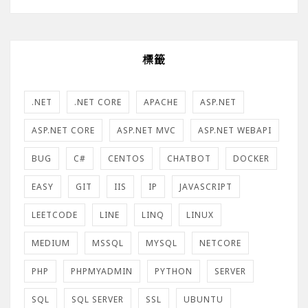
標籤
.NET
.NET CORE
APACHE
ASP.NET
ASP.NET CORE
ASP.NET MVC
ASP.NET WEBAPI
BUG
C#
CENTOS
CHATBOT
DOCKER
EASY
GIT
IIS
IP
JAVASCRIPT
LEETCODE
LINE
LINQ
LINUX
MEDIUM
MSSQL
MYSQL
NETCORE
PHP
PHPMYADMIN
PYTHON
SERVER
SQL
SQL SERVER
SSL
UBUNTU