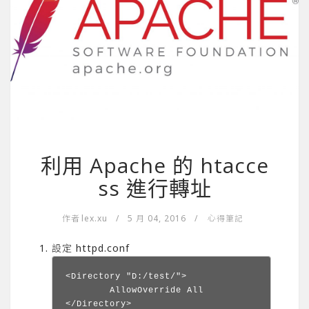
利用 Apache 的 htacce
ss 進行轉址
作者
lex.xu
/
5 月 04, 2016
/
心得筆記
設定 httpd.conf
<Directory "D:/test/">

        AllowOverride All

</Directory>