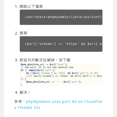
開啟以下檔案
/usr/share/phpmyadmin/libraries/Config.class
搜尋
($url['scheme'] == 'https' && $url['port'] !
把這句判斷式註解掉，如下圖
解決！
參考：
phpMyAdmin uses port 80 on CloudFlar
e Flexible SSL