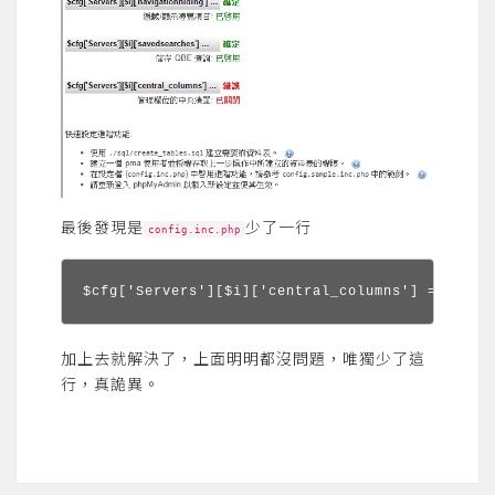
最後發現是
少了一行
config.inc.php
$cfg['Servers'][$i]['central_columns'] = 'pma_
加上去就解決了，上面明明都沒問題，唯獨少了這
行，真詭異。