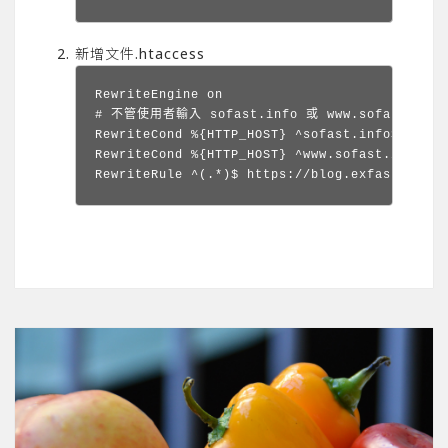
新增文件.htaccess
RewriteEngine on

# 不管使用者輸入 sofast.info 或 www.sofast.info
RewriteCond %{HTTP_HOST} ^sofast.info$ [OR]

RewriteCond %{HTTP_HOST} ^www.sofast.info$

RewriteRule ^(.*)$ https://blog.exfast.me/$1