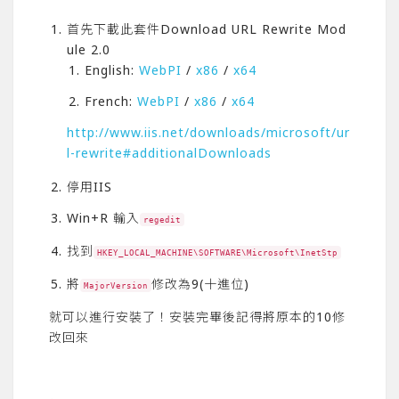
首先下載此套件Download URL Rewrite Mod
ule 2.0
English:
WebPI
/
x86
/
x64
French:
WebPI
/
x86
/
x64
http://www.iis.net/downloads/microsoft/ur
l-rewrite#additionalDownloads
停用IIS
Win+R 輸入
regedit
找到
HKEY_LOCAL_MACHINE\SOFTWARE\Microsoft\InetStp
將
修改為9(十進位)
MajorVersion
就可以進行安裝了！安裝完畢後記得將原本的10修
改回來