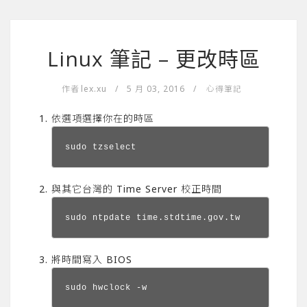
Linux 筆記 – 更改時區
作者
lex.xu
/
5 月 03, 2016
/
心得筆記
依選項選擇你在的時區
sudo tzselect
與其它台灣的 Time Server 校正時間
sudo ntpdate time.stdtime.gov.tw
將時間寫入 BIOS
sudo hwclock -w