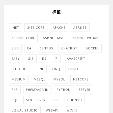
標籤
.NET
.NET CORE
APACHE
ASP.NET
ASP.NET CORE
ASP.NET MVC
ASP.NET WEBAPI
BUG
C#
CENTOS
CHATBOT
DOCKER
EASY
GIT
IIS
IP
JAVASCRIPT
LEETCODE
LINE
LINQ
LINUX
MEDIUM
MSSQL
MYSQL
NETCORE
PHP
PHPMYADMIN
PYTHON
SERVER
SQL
SQL SERVER
SSL
UBUNTU
VISUAL STUDIO
WEBAPI
WIN10