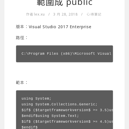
範圍成 public
作者
lex.xu
/
3 月 28, 2018
/
心得筆記
版本：Visual Studio 2017 Enterprise
路徑：
C:\Program Files (x86)\Microsoft Visual Studio
範本：
using System;

using System.Collections.Generic;

$if$ ($targetframeworkversion$ >= 3.5)using Sys
$endif$using System.Text;

$if$ ($targetframeworkversion$ >= 4.5)using Sys
$endif$
