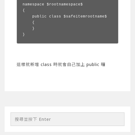
namespace $rootnamespace$

{

    public class $safeitemrootname$

    {

    }

}
這樣就新增 class 時就會自己加上 public 囉