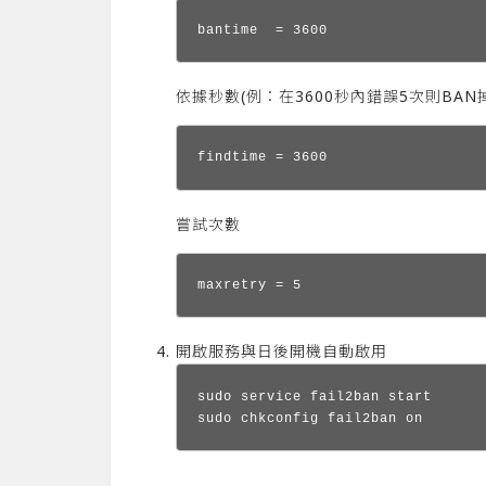
bantime  = 3600
依據秒數(例：在3600秒內錯誤5次則BAN
findtime = 3600
嘗試次數
maxretry = 5
開啟服務與日後開機自動啟用
sudo service fail2ban start

sudo chkconfig fail2ban on