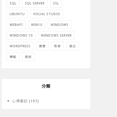
SQL
SQL SERVER
SSL
UBUNTU
VISUAL STUDIO
WEBAPI
WIN10
WINDOWS
WINDOWS 10
WINDOWS SERVER
WORDPRESS
寶寶
教學
筆記
轉載
遞迴
分類
心得筆記
(197)