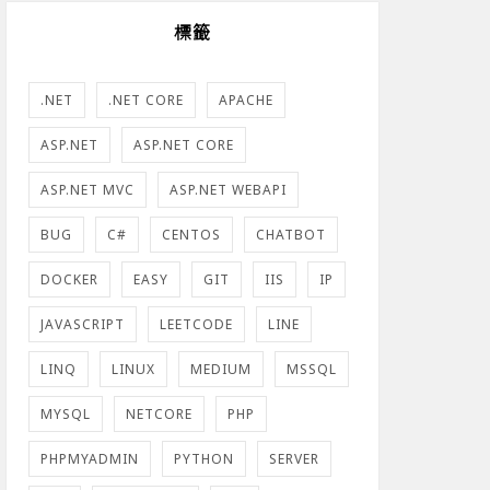
標籤
.NET
.NET CORE
APACHE
ASP.NET
ASP.NET CORE
ASP.NET MVC
ASP.NET WEBAPI
BUG
C#
CENTOS
CHATBOT
DOCKER
EASY
GIT
IIS
IP
JAVASCRIPT
LEETCODE
LINE
LINQ
LINUX
MEDIUM
MSSQL
MYSQL
NETCORE
PHP
PHPMYADMIN
PYTHON
SERVER