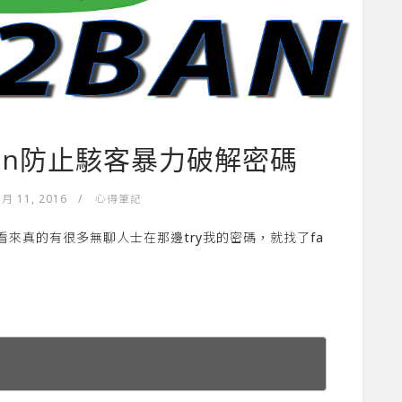
il2ban防止駭客暴力破解密碼
 月 11, 2016
/
心得筆記
看來真的有很多無聊人士在那邊try我的密碼，就找了fa