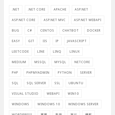
.NET
.NET CORE
APACHE
ASP.NET
ASP.NET CORE
ASP.NET MVC
ASP.NET WEBAPI
BUG
C#
CENTOS
CHATBOT
DOCKER
EASY
GIT
IIS
IP
JAVASCRIPT
LEETCODE
LINE
LINQ
LINUX
MEDIUM
MSSQL
MYSQL
NETCORE
PHP
PHPMYADMIN
PYTHON
SERVER
SQL
SQL SERVER
SSL
UBUNTU
VISUAL STUDIO
WEBAPI
WIN10
WINDOWS
WINDOWS 10
WINDOWS SERVER
WORDPRESS
寶寶
教學
筆記
轉載