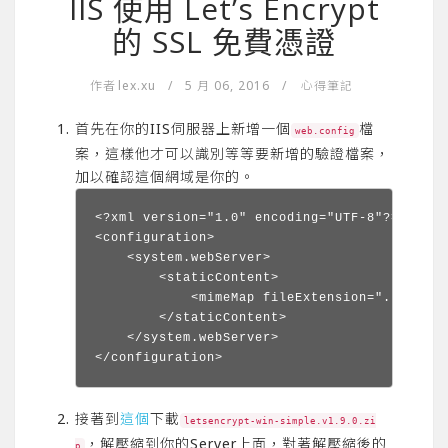
IIS 使用 Let’s Encrypt
的 SSL 免費憑證
作者
lex.xu
/
5 月 06, 2016
/
心得筆記
首先在你的IIS伺服器上新增一個
檔
web.config
案，這樣他才可以識別等等要新增的驗證檔案，
加以確認這個網域是你的。
<?xml version="1.0" encoding="UTF-8"?>

<configuration>

    <system.webServer>

        <staticContent>

            <mimeMap fileExtension="." mimeT
        </staticContent>

    </system.webServer>

</configuration>
接著到
這個
下載
letsencrypt-win-simple.v1.9.0.zi
，解壓縮到你的Server上面，對著解壓縮後的
p