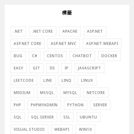
標籤
.NET
.NET CORE
APACHE
ASP.NET
ASP.NET CORE
ASP.NET MVC
ASP.NET WEBAPI
BUG
C#
CENTOS
CHATBOT
DOCKER
EASY
GIT
IIS
IP
JAVASCRIPT
LEETCODE
LINE
LINQ
LINUX
MEDIUM
MSSQL
MYSQL
NETCORE
PHP
PHPMYADMIN
PYTHON
SERVER
SQL
SQL SERVER
SSL
UBUNTU
VISUAL STUDIO
WEBAPI
WIN10