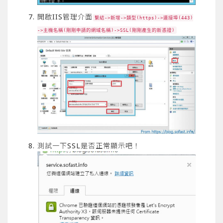
開啟IIS管理介面
繫結->新增->類型(https)->連接埠(443)
->主機名稱(剛剛申請的網域名稱)->SSL(剛剛產生的新憑證)
測試一下SSL是否正常顯示吧！