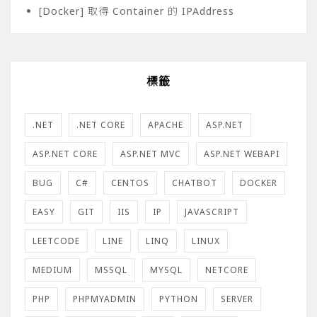
[Docker] 取得 Container 的 IPAddress
標籤
.NET
.NET CORE
APACHE
ASP.NET
ASP.NET CORE
ASP.NET MVC
ASP.NET WEBAPI
BUG
C#
CENTOS
CHATBOT
DOCKER
EASY
GIT
IIS
IP
JAVASCRIPT
LEETCODE
LINE
LINQ
LINUX
MEDIUM
MSSQL
MYSQL
NETCORE
PHP
PHPMYADMIN
PYTHON
SERVER