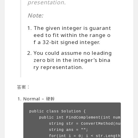
presentation.
Note:
The given integer is guarant
eed to fit within the range o
f a 32-bit signed integer.
You could assume no leading
zero bit in the integer’s bina
ry representation.
答案：
Normal – 硬幹
public class Solution {

    public int FindComplement(int num) {

        string str = ConvertMethod(num);

        string ans = "";

        for(int i = 0; i < str.Length; i++){
