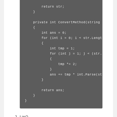
        return str;

    }

    private int ConvertMethod(string str)

    {

        int ans = 0;

        for (int i = 0; i < str.Length; i++)

        {

            int tmp = 1;

            for (int j = 1; j < (str.Length 
            {

                tmp *= 2;

            }

            ans += tmp * int.Parse(str[i].To
        }

        return ans;

    }

}
LinQ