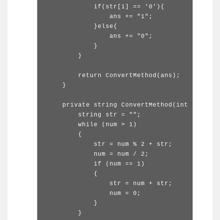
            if(str[i] == '0'){

                ans += "1";

            }else{

                ans += "0";

            }

        }

        return ConvertMethod(ans);

    }

    private string ConvertMethod(int num){

        string str = "";

        while (num > 1)

        {

            str = num % 2 + str;

            num = num / 2;

            if (num == 1)

            {

                str = num + str;

                num = 0;

            }

        }
