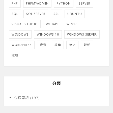
PHP
PHPMYADMIN
PYTHON
SERVER
SQL
SQL SERVER
SSL
UBUNTU
VISUAL STUDIO
WEBAPI
WIN10
WINDOWS
WINDOWS 10
WINDOWS SERVER
WORDPRESS
寶寶
教學
筆記
轉載
遞迴
分類
心得筆記
(197)