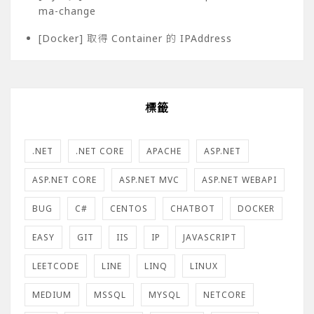
ma-change
[Docker] 取得 Container 的 IPAddress
標籤
.NET
.NET CORE
APACHE
ASP.NET
ASP.NET CORE
ASP.NET MVC
ASP.NET WEBAPI
BUG
C#
CENTOS
CHATBOT
DOCKER
EASY
GIT
IIS
IP
JAVASCRIPT
LEETCODE
LINE
LINQ
LINUX
MEDIUM
MSSQL
MYSQL
NETCORE