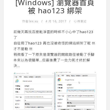
[Windows] 瀏覽器首頁
被 hao123 綁架
作者
lex.xu
/
4 月 16, 2017
/
心得筆記
前幾天再找百度乾淨雲的時候不小心中了hao123
了
自從用了hao123 再也沒被奇怪的網站綁架了呢 !!!
才不是勒 !!!
稍微看了一下原來是瀏覽器的開啟路徑被動了手腳
本來以為很簡單…但最後費了一些力氣才終於解
決…