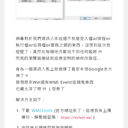
病毒對於我們資訊人來說還不就是登入檔or排程or
執行檔or註冊檔or服務之類的東西，沒想到這次我
碰壁了，竟然在每個地方都找不到任何蹤跡 !!!
而我的瀏覽器連結就這樣定時的被修改路徑…
身為一個資訊人馬上就發揮了看家本領Google求大
神了 !!
發現原來Win還有WMI Event這個鬼東西
也藏太深了吧 !!! ( 受教了
解決方法如下：
下載
WMITools
(官方網址掛了，這裡我有上傳
備份，解壓縮密碼：
)
https://exfast.me/
安裝後右鍵使用管理員開啟