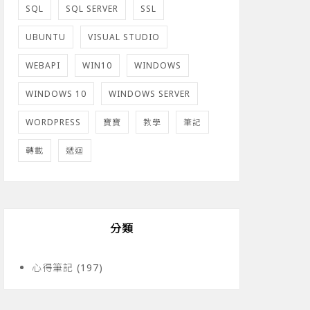
SQL
SQL SERVER
SSL
UBUNTU
VISUAL STUDIO
WEBAPI
WIN10
WINDOWS
WINDOWS 10
WINDOWS SERVER
WORDPRESS
寶寶
教學
筆記
轉載
遞迴
分類
心得筆記
(197)