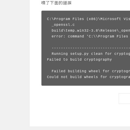
噴了下面的錯誤
C:\Program Files (x86)\Microsoft Vi
  _openssl.c

  build\temp.win32-3.8\Release\_ope
  error: command 'C:\\Program Files
  ----------------------------------
  Running setup.py clean for cryptog
Failed to build cryptography

  Failed building wheel for cryptogr
Could not build wheels for cryptogr