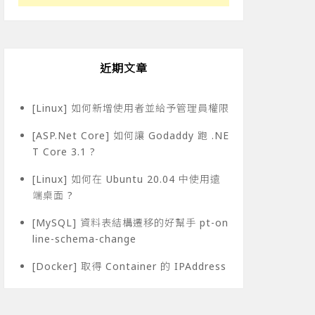
n\HostX86\x86\cl.exe /c /nologo /Ox /W3 /GL /DNDEBUG /MD
近期文章
 'openssl/opensslv.h': No such file or directory

ols\\MSVC\\14.24.28314\\bin\\HostX86\\x86\\cl.exe' faile
[Linux] 如何新增使用者並給予管理員權限
[ASP.Net Core] 如何讓 Godaddy 跑 .NE
T Core 3.1 ?
[Linux] 如何在 Ubuntu 20.04 中使用遠
端桌面 ?
[MySQL] 資料表結構遷移的好幫手 pt-on
line-schema-change
[Docker] 取得 Container 的 IPAddress