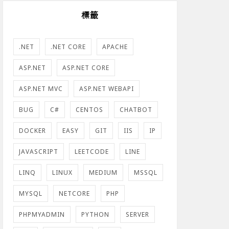
標籤
.NET
.NET CORE
APACHE
ASP.NET
ASP.NET CORE
ASP.NET MVC
ASP.NET WEBAPI
BUG
C#
CENTOS
CHATBOT
DOCKER
EASY
GIT
IIS
IP
JAVASCRIPT
LEETCODE
LINE
LINQ
LINUX
MEDIUM
MSSQL
MYSQL
NETCORE
PHP
PHPMYADMIN
PYTHON
SERVER