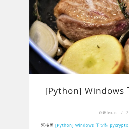
[Python] Window
作者
lex.xu
/
2
緊接著
[Python] Windows 下安裝 pycry