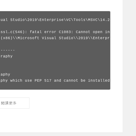
sual Studio\2019\Enterprise\VC\Tools\MSVC\14.24.28314\bi
nssl.c(546): fatal error C1083: Cannot open include file:
 (x86)\\Microsoft Visual Studio\\2019\\Enterprise\\VC\\To
------

raphy

aphy

aphy which use PEP 517 and cannot be installed directly
閱讀更多