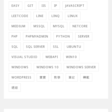
EASY
GIT
IIS
IP
JAVASCRIPT
LEETCODE
LINE
LINQ
LINUX
MEDIUM
MSSQL
MYSQL
NETCORE
PHP
PHPMYADMIN
PYTHON
SERVER
SQL
SQL SERVER
SSL
UBUNTU
VISUAL STUDIO
WEBAPI
WIN10
WINDOWS
WINDOWS 10
WINDOWS SERVER
WORDPRESS
寶寶
教學
筆記
轉載
遞迴