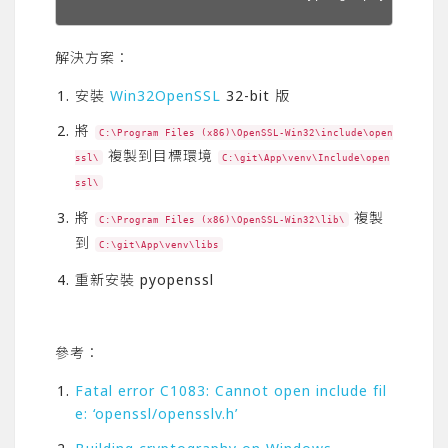
解決方案：
安裝
Win32OpenSSL
32-bit 版
將
C:\Program Files (x86)\OpenSSL-Win32\include\open
複製到目標環境
ssl\
C:\git\App\venv\Include\open
ssl\
將
複製
C:\Program Files (x86)\OpenSSL-Win32\lib\
到
C:\git\App\venv\libs
重新安裝 pyopenssl
參考：
Fatal error C1083: Cannot open include fil
e: ‘openssl/opensslv.h’