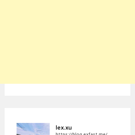
lex.xu
https://blog.exfast.me/