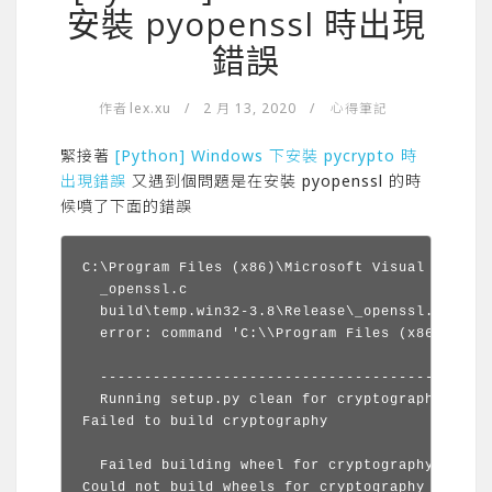
安裝 pyopenssl 時出現
錯誤
作者
lex.xu
/
2 月 13, 2020
/
心得筆記
緊接著
[Python] Windows 下安裝 pycrypto 時
出現錯誤
又遇到個問題是在安裝 pyopenssl 的時
候噴了下面的錯誤
C:\Program Files (x86)\Microsoft Visual Studio
  _openssl.c

  build\temp.win32-3.8\Release\_openssl.c(546)
  error: command 'C:\\Program Files (x86)\\Mic
  ----------------------------------------

  Running setup.py clean for cryptography

Failed to build cryptography

  Failed building wheel for cryptography

Could not build wheels for cryptography which 