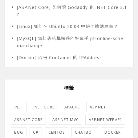
[ASP.Net Core] 如何讓 Godaddy 跑 .NET Core 3.1
?
[Linux] 如何在 Ubuntu 20.04 中使用遠端桌面 ?
[MySQL] 資料表結構遷移的好幫手 pt-online-sche
ma-change
[Docker] 取得 Container 的 IPAddress
標籤
.NET
.NET CORE
APACHE
ASP.NET
ASP.NET CORE
ASP.NET MVC
ASP.NET WEBAPI
BUG
C#
CENTOS
CHATBOT
DOCKER