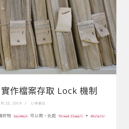
it 實作檔案存取 Lock 機制
 月 25, 2019
/
心得筆記
一個好物
可以用，比起
+
SpinWait
Thread.Sleep()
While(tr