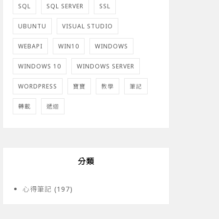
SQL
SQL SERVER
SSL
UBUNTU
VISUAL STUDIO
WEBAPI
WIN10
WINDOWS
WINDOWS 10
WINDOWS SERVER
WORDPRESS
寶寶
教學
筆記
轉載
遞迴
分類
心得筆記
(197)