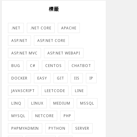
標籤
.NET
.NET CORE
APACHE
ASP.NET
ASP.NET CORE
ASP.NET MVC
ASP.NET WEBAPI
BUG
C#
CENTOS
CHATBOT
DOCKER
EASY
GIT
IIS
IP
JAVASCRIPT
LEETCODE
LINE
LINQ
LINUX
MEDIUM
MSSQL
MYSQL
NETCORE
PHP
PHPMYADMIN
PYTHON
SERVER