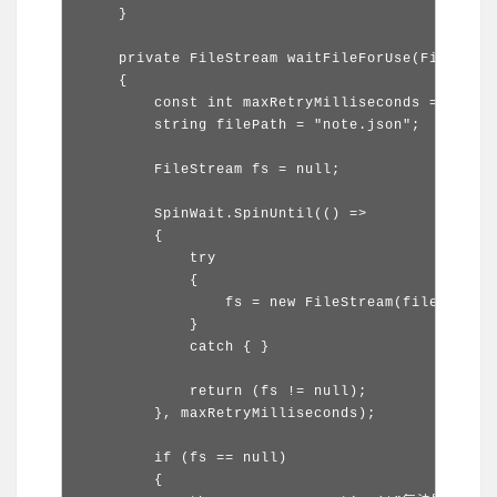
    }

    private FileStream waitFileForUse(FileAcces
    {

        const int maxRetryMilliseconds = 5 * 10
        string filePath = "note.json";

        FileStream fs = null;

        SpinWait.SpinUntil(() =>

        {

            try

            {

                fs = new FileStream(filePath, F
            }

            catch { }

            return (fs != null);

        }, maxRetryMilliseconds);

        if (fs == null)

        {
