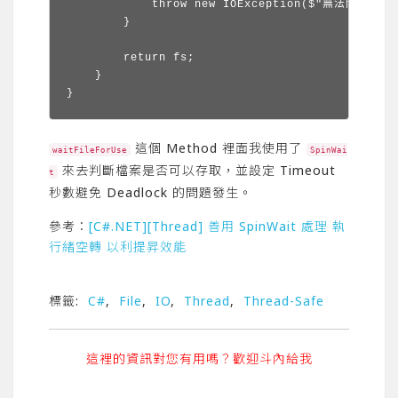
            throw new IOException($"無法開啟 {f
        }

        return fs;

    }

}
這個 Method 裡面我使用了
waitFileForUse
SpinWai
來去判斷檔案是否可以存取，並設定 Timeout
t
秒數避免 Deadlock 的問題發生。
參考：
[C#.NET][Thread] 善用 SpinWait 處理 執
行緒空轉 以利提昇效能
標籤:
C#
,
File
,
IO
,
Thread
,
Thread-Safe
這裡的資訊對您有用嗎？歡迎斗內給我