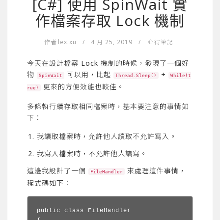
[C#] 使用 SpinWait 實
作檔案存取 Lock 機制
作者
lex.xu
/
4 月 25, 2019
/
心得筆記
今天在設計檔案 Lock 機制的時候，發現了一個好
物
可以用，比起
+
SpinWait
Thread.Sleep()
While(t
更來的方便效能也較佳。
rue)
多條執行續存取相同檔案時，基本要注意的事情如
下：
我讀取檔案時，允許他人讀取不允許寫入。
我寫入檔案時，不允許他人讀寫。
這邊我設計了一個
來處理這件事情，
FileHandler
程式碼如下：
public class FileHandler
