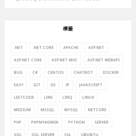
標籤
.NET
.NET CORE
APACHE
ASP.NET
ASP.NET CORE
ASP.NET MVC
ASP.NET WEBAPI
BUG
C#
CENTOS
CHATBOT
DOCKER
EASY
GIT
IIS
IP
JAVASCRIPT
LEETCODE
LINE
LINQ
LINUX
MEDIUM
MSSQL
MYSQL
NETCORE
PHP
PHPMYADMIN
PYTHON
SERVER
SQL
SQL SERVER
SSL
UBUNTU