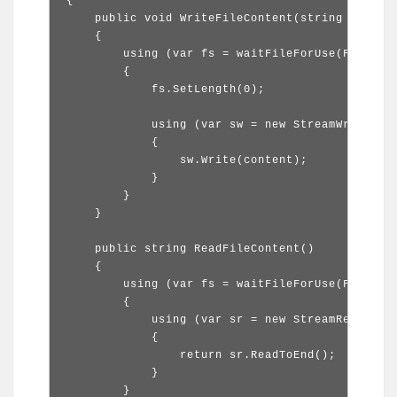
{

    public void WriteFileContent(string content
    {

        using (var fs = waitFileForUse(FileAcce
        {

            fs.SetLength(0);

            using (var sw = new StreamWriter(fs
            {

                sw.Write(content);

            }

        }

    }

    public string ReadFileContent()

    {

        using (var fs = waitFileForUse(FileAcce
        {

            using (var sr = new StreamReader(fs
            {

                return sr.ReadToEnd();

            }

        }
